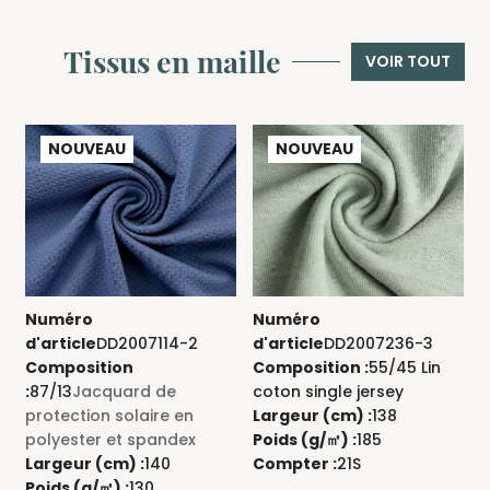
Tissus en maille
VOIR TOUT
NOUVEAU
NOUVEAU
Numéro
Numéro
d'article
DD2007114-2
d'article
DD2007236-3
d
Composition
Composition :
55/45 Lin
C
:
87/13
Jacquard de
coton single jersey
a
protection solaire en
Largeur (cm) :
138
s
polyester et spandex
Poids (g/㎡) :
185
L
Largeur (cm) :
140
Compter :
21S
P
Poids (g/㎡) :
130
C