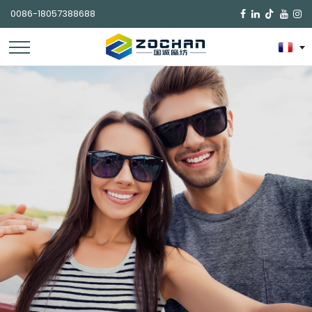
0086-18057388688
