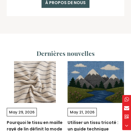
À PROPOS DE NOUS
Dernières nouvelles
May 29, 2026
May 21, 2026
0
Pourquoi le tissu en maille
Utiliser un tissu tricoté :
G
rayé de lin définit la mode
un guide technique
s