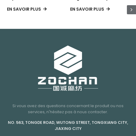
contemporaine détendue
complet
EN SAVOIR PLUS
EN SAVOIR PLUS
E
Si vous avez des questions concernant le produit ou nos
services, n'hésitez pas à nous contacter.
NO. 563, TONGDE ROAD, WUTONG STREET, TONGXIANG CITY,
JIAXING CITY