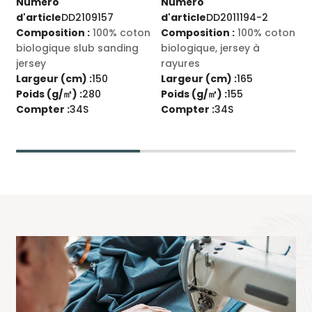
Numéro
Numéro
d'article
DD2109157
d'article
DD2011194-2
d
n
Composition :
100% coton
Composition :
100% coton
C
biologique slub sanding
biologique, jersey à
s
jersey
rayures
b
Largeur (cm) :
150
Largeur (cm) :
165
L
Poids (g/㎡) :
280
Poids (g/㎡) :
155
P
Compter :
34S
Compter :
34S
C