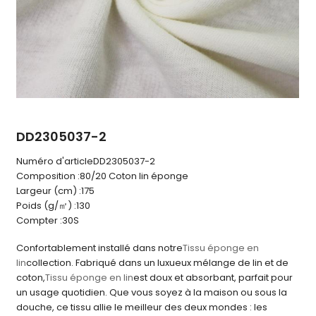
DD2305037-2
Numéro d'article
DD2305037-2
Composition :
80/20 Coton lin éponge
Largeur (cm) :
175
Poids (g/㎡) :
130
Compter :
30S
Confortablement installé dans notre
Tissu éponge en
lin
collection. Fabriqué dans un luxueux mélange de lin et de
coton,
Tissu éponge en lin
est doux et absorbant, parfait pour
un usage quotidien. Que vous soyez à la maison ou sous la
douche, ce tissu allie le meilleur des deux mondes : les