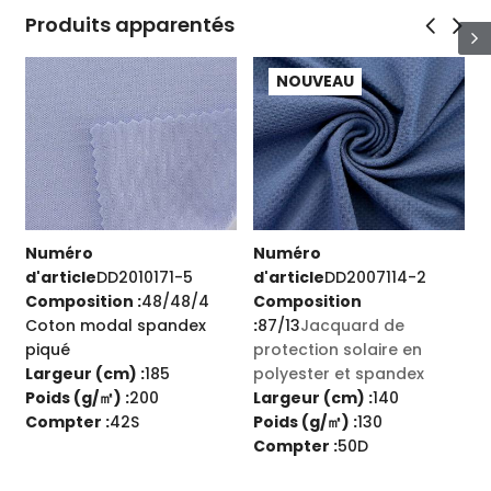
Produits apparentés
NOUVEAU
NOUVEAU
Numéro
Numéro
71-5
d'article
DD2007114-2
d'article
DD2007236-
/48/4
Composition
Composition :
55/45 L
andex
:
87/13
Jacquard de
coton single jersey
protection solaire en
Largeur (cm) :
138
5
polyester et spandex
Poids (g/㎡) :
185
Largeur (cm) :
140
Compter :
21S
Poids (g/㎡) :
130
Compter :
50D