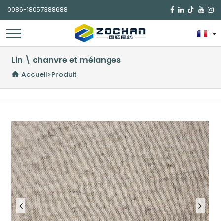
0086-18057388688

Lin \ chanvre et mélanges
Accueil
>
Produit