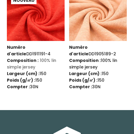
NOUVEAU
Numéro
Numéro
d'article
DD1911191-4
d'article
DD1905189-2
d
Composition :
100% lin
Composition :
100% lin
C
simple jersey
simple jersey
i
Largeur (cm) :
150
Largeur (cm) :
150
L
Poids (g/㎡) :
150
Poids (g/㎡) :
150
P
Compter :
30N
Compter :
30N
C