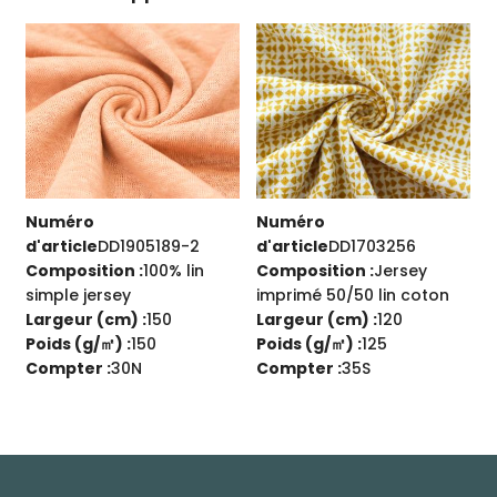
Numéro
Numéro
d'article
DD1905189-2
d'article
DD1703256
d
Composition :
100% lin
Composition :
Jersey
simple jersey
imprimé 50/50 lin coton
:
Largeur (cm) :
150
Largeur (cm) :
120
Poids (g/㎡) :
150
Poids (g/㎡) :
125
L
Compter :
30N
Compter :
35S
P
C