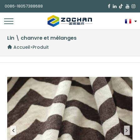
0086-18057388688

Lin \ chanvre et mélanges
Accueil
>
Produit